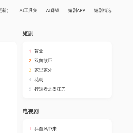
更新）
AI工具集
AI赚钱
短剧APP
短剧精选
短剧
1
盲盒
2
双向欲臣
3
家里家外
4
花朝
5
行道者之墨狂刀
电视剧
1
兵自风中来