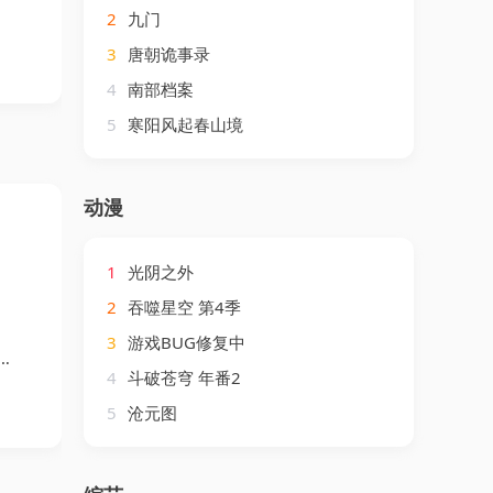
2
九门
3
唐朝诡事录
4
南部档案
5
寒阳风起春山境
动漫
1
光阴之外
2
吞噬星空 第4季
3
游戏BUG修复中
4
斗破苍穹 年番2
5
沧元图