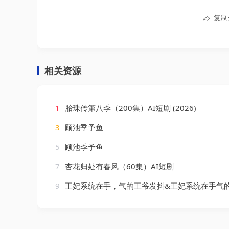
复制
相关资源
1
胎珠传第八季（200集）AI短剧 (2026)
3
顾池季予鱼
5
顾池季予鱼
7
杏花归处有春风（60集）AI短剧
9
王妃系统在手，气的王爷发抖&王妃系统在手气的王爷发抖（82集）姜竣瀚