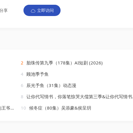
分享
立即访问
2
胎珠传第九季（178集）AI短剧 (2026)
4
顾池季予鱼
6
辰光予鱼（31集）动态漫
8
让你代写情书，你落笔惊哭大儒第三季&让你代写情书你落笔惊哭大儒第三季（81集）AI短剧
&董玥妤
10
候冬症（80集）吴添豪&侯呈玥