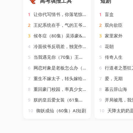
高考填报工具
短剧
1
让你代写情书，你落笔惊哭大儒第三季&让你代写情书你落笔惊哭大儒第三季（81集）AI短剧
1
盲盒
2
王妃系统在手，气的王爷发抖&王妃系统在手气的王爷发抖（82集）姜竣瀚&董玥妤
2
双向欲臣
3
候冬症（80集）吴添豪&侯呈玥
3
家里家外
4
冷面侯爷反萌差，独宠作精继室啦&冷面侯爷反萌差独宠作精继室啦（67集）彭天瑞&唐七七
4
花朝
5
当我遇见你（70集）王晨鹏&田甜一
5
传奇人生
6
网恋对象是老板怎么办（73集）王梓亦&马倩倩
6
行道者之墨狂
7
重生不嫁太子，转头嫁给摄政王！&重生不嫁太子转头嫁给摄政王（3集）AI短剧
7
爱，无期
8
重回豪门校园，率真少女趣事不断&重回豪门校园率真少女趣事不断（50集）AI短剧
8
暮云辞山海
9
朕的皇后爱女装（61集）AI短剧
9
开局被甩，我觉
10
御妖成仙（60集）AI短剧
10
天降太奶奶