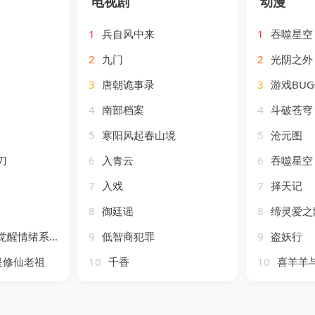
电视剧
动漫
1
兵自风中来
1
吞噬星空 
2
九门
2
光阴之外
3
唐朝诡事录
3
游戏BU
4
南部档案
4
斗破苍穹 
5
寒阳风起春山境
5
沧元图
刀
6
入青云
6
吞噬星空 
7
入戏
7
择天记
8
御廷谣
8
缔灵爱之
醒情绪系统
9
低智商犯罪
9
盗妖行
是修仙老祖
10
千香
10
喜羊羊与