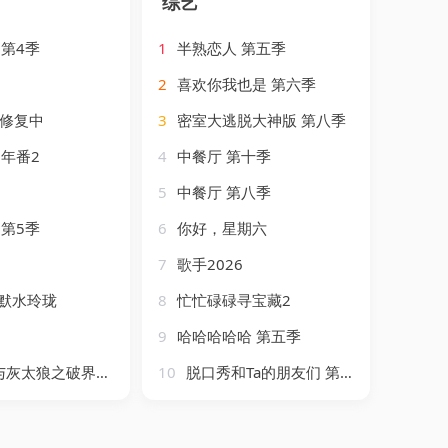
综艺
第4季
1
半熟恋人 第五季
2
喜欢你我也是 第六季
G修复中
3
密室大逃脱大神版 第八季
年番2
4
中餐厅 第十季
5
中餐厅 第八季
第5季
6
你好，星期六
7
歌手2026
默水玲珑
8
忙忙碌碌寻宝藏2
9
哈哈哈哈哈 第五季
灰太狼之破界山海诀
10
脱口秀和Ta的朋友们 第三季