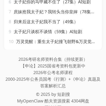
6
太子妃你的马甲藏不住了（27集）AI短剧
7
庶妹抢我太子妃？我转头当你皇婶（78集）AI短剧
8
归来后这太子妃我不当了（49集）
9
太子妃只谈权不谈情（59集）AI短剧
10
万灵觉醒：重生太子妃撞飞朝野&万灵觉醒重生太子妃撞飞朝野（67集）AI短剧
2026考研名师资料合集（持续更新）
【申论】2025国省考资料包更新中
2026年公考名师课程
2000-2025年公务员国考《行测》+《申论》真题及
答案解析汇总
© 2025 by
短剧搜
MyOpenClaw
酷夫资源搜索
4304网盘