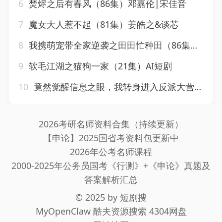
6
焚烬之后有春风（86集）邓嘉伦|宋佳音
7
魔女大人惹不起（81集）姜皓之&谈芯
8
我携萌宠带全家逆袭之田田忙种田（86集）AI短剧
9
软毛江湖之猫狗一家（21集）AI短剧
10
竟然觉醒信息之眼，我转身进入反派大营&竟然觉醒信息之眼我转身进入反派大营（68集）孙羽中&廖澜
2026考研名师资料合集（持续更新）
【申论】2025国省考资料包更新中
2026年公考名师课程
2000-2025年公务员国考《行测》+《申论》真题及
答案解析汇总
© 2025 by
短剧搜
MyOpenClaw
酷夫资源搜索
4304网盘