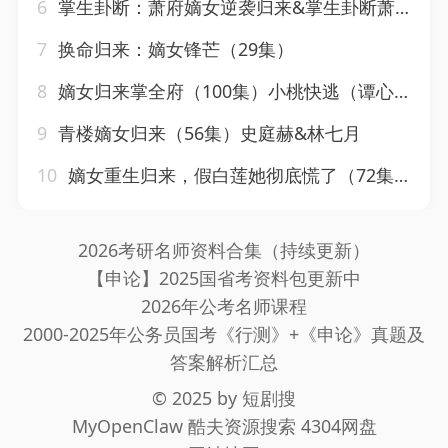
6
掌生卦断：萧府嫡女逆袭归来&掌生卦断萧府嫡女逆袭归来（49集）AI短剧
7
换命归来：嫡女锋芒（29集）
8
嫡女归来掌全府（100集）小桃快逃（谭心）&宣宣
9
青楼嫡女归来（56集）史庭赫&林七月
10
嫡女重生归来，假白莲她彻底慌了（72集）谢炎风&房蕾
2026考研名师资料合集（持续更新）
【申论】2025国省考资料包更新中
2026年公考名师课程
2000-2025年公务员国考《行测》+《申论》真题及
答案解析汇总
© 2025 by
短剧搜
MyOpenClaw
酷夫资源搜索
4304网盘