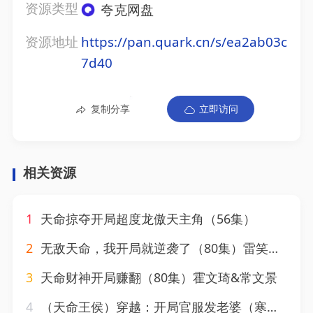
资源类型
夸克网盘
资源地址
https://pan.quark.cn/s/ea2ab03c
7d40
复制分享
立即访问
相关资源
1
天命掠夺开局超度龙傲天主角（56集）
2
无敌天命，我开局就逆袭了（80集）雷笑言&张灵菲
3
天命财神开局赚翻（80集）霍文琦&常文景
4
（天命王侯）穿越：开局官服发老婆（寒门枭士）