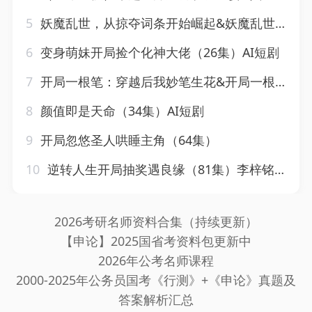
5
妖魔乱世，从掠夺词条开始崛起&妖魔乱世从掠夺词条开始崛起（84集）莫书铭&喻子苏
6
变身萌妹开局捡个化神大佬（26集）AI短剧
7
开局一根笔：穿越后我妙笔生花&开局一根笔穿越后我妙笔生花（98集）陆恩馨&天养
8
颜值即是天命（34集）AI短剧
9
开局忽悠圣人哄睡主角（64集）
10
逆转人生开局抽奖遇良缘（81集）李梓铭&冯青青
2026考研名师资料合集（持续更新）
【申论】2025国省考资料包更新中
2026年公考名师课程
2000-2025年公务员国考《行测》+《申论》真题及
答案解析汇总