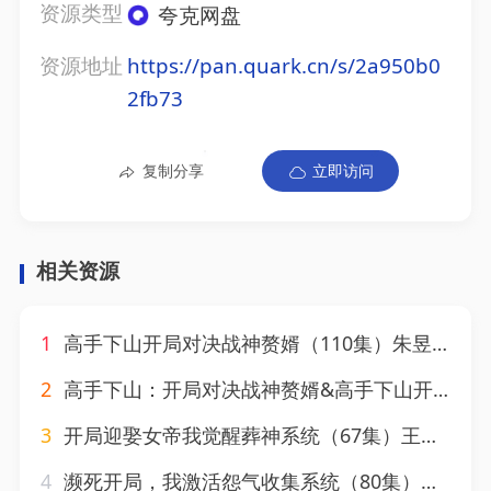
资源类型
夸克网盘
资源地址
https://pan.quark.cn/s/2a950b0
2fb73
复制分享
立即访问
相关资源
1
高手下山开局对决战神赘婿（110集）朱昱熹&宋瑞
2
高手下山：开局对决战神赘婿&高手下山开局对决战神赘婿（110集）朱昱熹&宋瑞
3
开局迎娶女帝我觉醒葬神系统（67集）王珞嘉&刘霖诺
4
濒死开局，我激活怨气收集系统（80集）李曾&贾恒洋