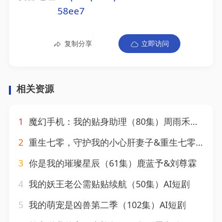
58ee7
复制分享
立即访问
相关资源
1
魔幻手机：我的贴身助理（80集）周雨禾&关丁弋
2
重生七零，守护我的小心肝妻子&重生七零守护我的小心肝妻子（81集）翟兆星&宋宇欣
3
你是我的璀璨星辰（61集）鹿蓝予&刘尊霖
4
我的妖王老公需贴贴续航（50集）AI短剧
5
我的萌宠是凶兽第二季（102集）AI短剧