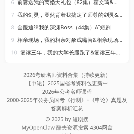
6
前妻送我的离婚大礼包（82集）霍文琦&雷小米
7
我的剑灵，竟然背着我搞定了师尊的剑灵&我的剑灵竟然背着我搞定了师尊的剑灵（64集）AI短剧
8
全服通缉我的深渊Boss（44集）AI短剧
9
相亲现场，我的相亲对象成嘴替&相亲现场我的相亲对象成嘴替（55集）AI短剧
10
复读三年，我的大学长腿跑了&复读三年我的大学长腿跑了（60集）刘浔&满满
2026考研名师资料合集（持续更新）
【申论】2025国省考资料包更新中
2026年公考名师课程
2000-2025年公务员国考《行测》+《申论》真题及
答案解析汇总
© 2025 by
短剧搜
MyOpenClaw
酷夫资源搜索
4304网盘