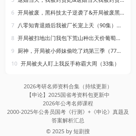
6
开局被废，黑科技太子逆袭了&开局被废黑科技太子逆袭了（70集）AI短剧
7
八零知青退婚后我被厂长宠上天（90集）张凤鑫&于雨桐
8
开局被扫地出门我包下荒山种出天价葡萄（61集）
9
厨神，开局被小师妹偷吃了鸡第三季（77集）
10
开局被夫人盯上我反手称霸大周（33集）
2026考研名师资料合集（持续更新）
【申论】2025国省考资料包更新中
2026年公考名师课程
2000-2025年公务员国考《行测》+《申论》真题及
答案解析汇总
© 2025 by
短剧搜