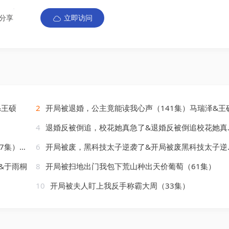
分享
立即访问
&王硕
2
开局被退婚，公主竟能读我心声（141集）马瑞泽&王
4
退婚反被倒追，校花她真急了&退婚反被倒追校花她真急了（86集）天天&张笑颜
AI短剧
6
开局被废，黑科技太子逆袭了&开局被废黑科技太子逆袭了（70集）AI短剧
&于雨桐
8
开局被扫地出门我包下荒山种出天价葡萄（61集）
10
开局被夫人盯上我反手称霸大周（33集）