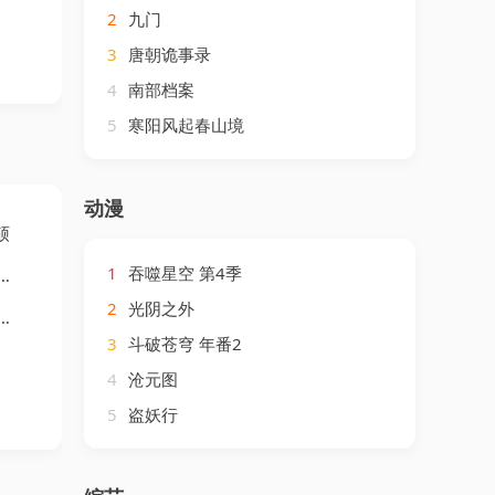
2
九门
3
唐朝诡事录
4
南部档案
5
寒阳风起春山境
动漫
硕
1
吞噬星空 第4季
2
光阴之外
3
斗破苍穹 年番2
4
沧元图
5
盗妖行