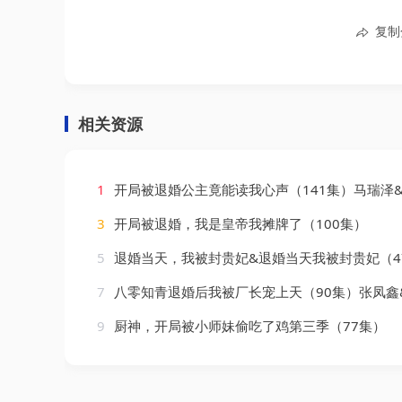
复制
相关资源
1
开局被退婚公主竟能读我心声（141集）马瑞泽
3
开局被退婚，我是皇帝我摊牌了（100集）
5
退婚当天，我被封贵妃&退婚当天我被封贵妃（47集）
7
八零知青退婚后我被厂长宠上天（90集）张凤鑫
9
厨神，开局被小师妹偷吃了鸡第三季（77集）