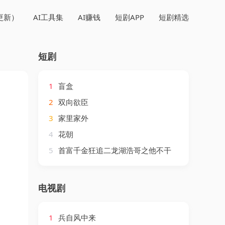
更新）
AI工具集
AI赚钱
短剧APP
短剧精选
短剧
1
盲盒
2
双向欲臣
3
家里家外
4
花朝
5
首富千金狂追二龙湖浩哥之他不干
电视剧
1
兵自风中来