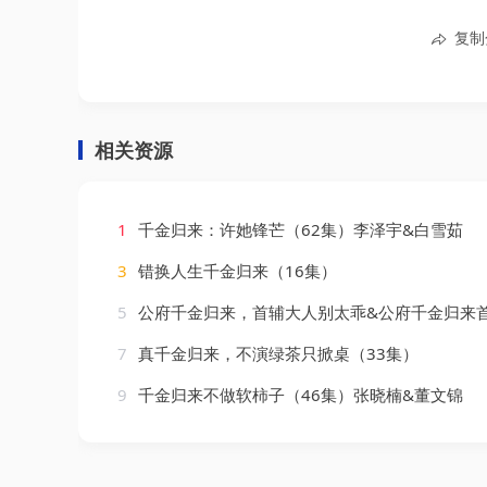
复制
相关资源
1
千金归来：许她锋芒（62集）李泽宇&白雪茹
3
错换人生千金归来（16集）
5
公府千金归来，首辅大人别太乖&公府千金归来首辅大人别太乖（114集）
7
真千金归来，不演绿茶只掀桌（33集）
9
千金归来不做软柿子（46集）张晓楠&董文锦