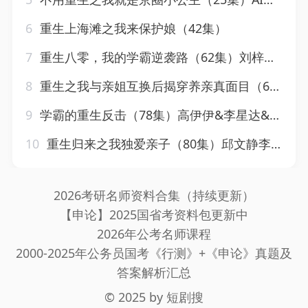
6
重生上海滩之我来保护娘（42集）
7
重生八零，我的学霸逆袭路（62集）刘梓晗&聂文华
8
重生之我与亲姐互换后揭穿养亲真面目（63集）左馨&林津伊
9
学霸的重生反击（78集）高伊伊&李星达&常舒畅
10
重生归来之我独爱亲子（80集）邱文静李昊成
2026考研名师资料合集（持续更新）
【申论】2025国省考资料包更新中
2026年公考名师课程
2000-2025年公务员国考《行测》+《申论》真题及
答案解析汇总
© 2025 by
短剧搜