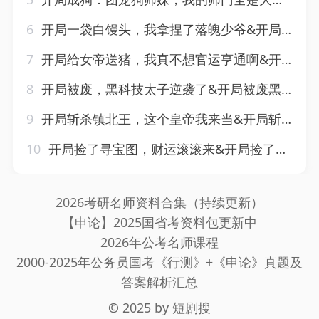
6
开局一袋白馒头，我拿捏了落魄少爷&开局一袋白馒头我拿捏了落魄少爷（40集）AI短剧
7
开局给女帝送猪，我真不想官运亨通啊&开局给女帝送猪我真不想官运亨通啊（60集）AI短剧
8
开局被废，黑科技太子逆袭了&开局被废黑科技太子逆袭了（70集）AI短剧
9
开局斩杀镇北王，这个皇帝我来当&开局斩杀镇北王这个皇帝我来当（106集）陈雷雷&涂鑫艺
10
开局捡了寻宝图，财运滚滚来&开局捡了寻宝图财运滚滚来（105集）朱佳琪&郑璐
2026考研名师资料合集（持续更新）
【申论】2025国省考资料包更新中
2026年公考名师课程
2000-2025年公务员国考《行测》+《申论》真题及
答案解析汇总
© 2025 by
短剧搜