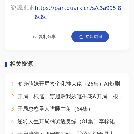
资源地址
https://pan.quark.cn/s/c3a995f8
8c8c
复制分享
立即访问
相关资源
1
变身萌妹开局捡个化神大佬（26集）AI短剧
2
开局一根笔：穿越后我妙笔生花&开局一根笔穿越后我妙笔生花（98集）陆恩馨&天养
3
开局忽悠圣人哄睡主角（64集）
4
逆转人生开局抽奖遇良缘（81集）李梓铭&冯青青
5
开局成狗：团宠狗师妹，我的师门全是大妖2&开局成狗团宠狗师妹我的师门全是大妖2（65集）