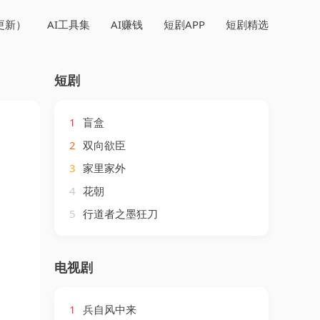
更新）
AI工具集
AI赚钱
短剧APP
短剧精选
短剧
1
盲盒
2
双向欲臣
3
家里家外
4
花朝
5
行道者之墨狂刀
电视剧
1
兵自风中来