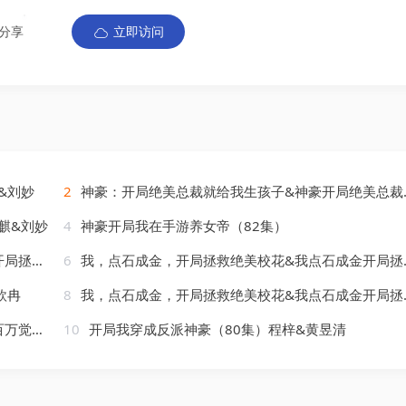
分享
立即访问
&刘妙
2
神豪：开局绝美总裁就给我生孩子&神豪开局绝美总裁就给我生孩子（67集）范呈麒&刘妙
麒&刘妙
4
神豪开局我在手游养女帝（82集）
&韩宇婷
6
我，点石成金，开局拯救绝美校花&我点石成金开局拯救绝美校花（80集）周泽壤&韩宇婷
欣冉
8
我，点石成金，开局拯救绝美校花&我点石成金开局拯救绝美校花（80集）周泽壤&韩宇婷
萌&张思琦
10
开局我穿成反派神豪（80集）程梓&黄昱清