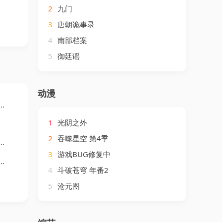
2
九门
3
唐朝诡事录
4
南部档案
5
御廷谣
动漫
1
光阴之外
2
吞噬星空 第4季
3
游戏BUG修复中
4
斗破苍穹 年番2
5
沧元图