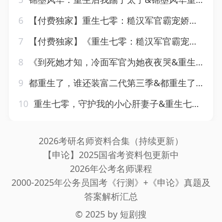
6
【付费独家】重生七零：糙汉军官霸宠娇娇知青宋娇娇、陆悍荇
7
【付费独家】《重生七零：糙汉军官霸宠娇娇知青》宋娇娇、陆悍荇 作者：兔笙.txt
8
《到死她才知，冷面军官为她夜夜哭&重生七零，嫁给军区第一冷面军官》冉瑾念 陆烬渊 作者：一梦千梨.txt
9
都重生了，谁还装富二代第三季&都重生了谁还装富二代第三季（91集）AI短剧
10
重生七零，守护我的小心肝妻子&重生七零守护我的小心肝妻子（81集）翟兆星&宋宇欣
2026考研名师资料合集（持续更新）
【申论】2025国省考资料包更新中
2026年公考名师课程
2000-2025年公务员国考《行测》+《申论》真题及
答案解析汇总
© 2025 by
短剧搜