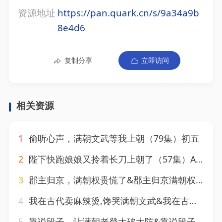
资源地址
https://pan.quark.cn/s/9a34a9b
8e4d6
复制分享
立即访问
相关资源
1
偷听心声，满朝文武等我上朝（79集）初五
2
陛下快跑娘娘又拎着长刀上朝了（57集）AI短剧
3
郡主归京，满朝权贵慌了&郡主归京满朝权贵慌了（25集）AI短剧
4
我在古代卖麻辣烫,馋哭满朝文武&我在古代卖麻辣烫馋哭满朝文武（65集）AI短剧
5
靠说段子，让满朝老登大破大防&靠说段子让满朝老登大破大防（94集）AI短剧