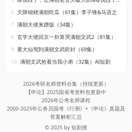
6
天降锦鲤满朝吃瓜（61集）李子锋&马语之
7
满朝大佬来蹭饭（34集）
8
玄学大佬回京一卦算哭满朝文武2（81集）
9
黄大仙驾到满朝文武听封（69集）
10
满朝文武抢着当我小弟（32集）AI短剧
2026考研名师资料合集（持续更新）
【申论】2025国省考资料包更新中
2026年公考名师课程
2000-2025年公务员国考《行测》+《申论》真题及
答案解析汇总
© 2025 by
短剧搜