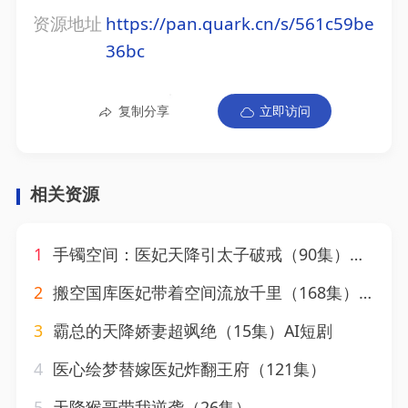
资源地址
https://pan.quark.cn/s/561c59be
36bc
复制分享
立即访问
相关资源
1
手镯空间：医妃天降引太子破戒（90集）陈瑞丰&崔晓曼
2
搬空国库医妃带着空间流放千里（168集）AI短剧
3
霸总的天降娇妻超飒绝（15集）AI短剧
4
医心绘梦替嫁医妃炸翻王府（121集）
5
天降猴哥带我逆袭（26集）