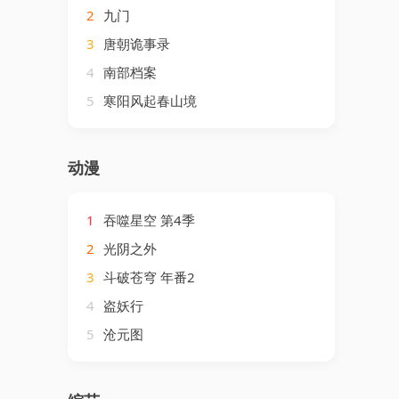
2
九门
3
唐朝诡事录
4
南部档案
5
寒阳风起春山境
动漫
1
吞噬星空 第4季
2
光阴之外
3
斗破苍穹 年番2
4
盗妖行
5
沧元图