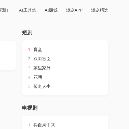
更新）
AI工具集
AI赚钱
短剧APP
短剧精选
短剧
1
盲盒
2
双向欲臣
3
家里家外
4
花朝
5
传奇人生
电视剧
1
兵自风中来