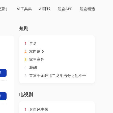
更新）
AI工具集
AI赚钱
短剧APP
短剧精选
短剧
1
盲盒
2
双向欲臣
3
家里家外
4
花朝
源
5
首富千金狂追二龙湖浩哥之他不干
电视剧
源
1
兵自风中来