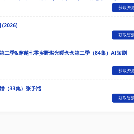
获取资
2026)
获取资
第二季&穿越七零乡野燃光暖念念第二季（84集）AI短剧
获取资
婚（33集）张予湉
获取资