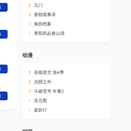
2
九门
源
3
唐朝诡事录
4
南部档案
5
寒阳风起春山境
源
动漫
源
1
吞噬星空 第4季
2
光阴之外
3
斗破苍穹 年番2
源
4
沧元图
5
盗妖行