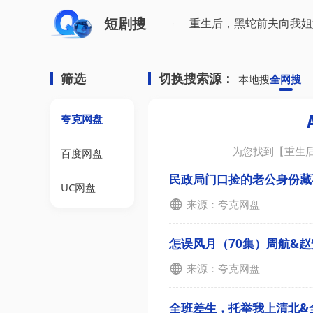
短剧搜
筛选
切换搜索源：
本地搜
全网搜
夸克网盘
为您找到【
重生
百度网盘
民政局门口捡的老公身份藏不住
UC网盘
来源：夸克网盘
怎误风月（70集）周航&赵安第
来源：夸克网盘
全班差生，托举我上清北&全