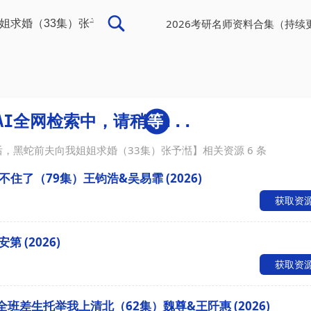
2026考研名师资料合集（持续
后，黑蛇前夫向我姐姐求婚（33集）张予湉
】相关资源
6
条
了（79集）王钧浩&吴易霏 (2026)
获取资
 (2026)
获取资
班差生托举我上清北（62集）魏尊&王阡惠 (2026)