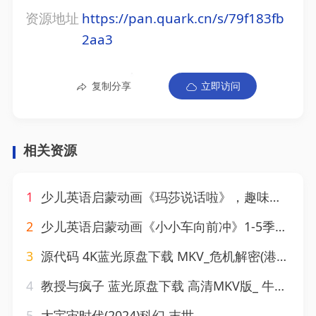
资源地址
https://pan.quark.cn/s/79f183fb
2aa3
复制分享
立即访问
相关资源
1
少儿英语启蒙动画《玛莎说话啦》，趣味故事助力词汇量暴涨
2
少儿英语启蒙动画《小小车向前冲》1-5季全集
3
源代码 4K蓝光原盘下载 MKV_危机解密(港)_启动原始码(台)_Source Code 52.2G
4
教授与疯子 蓝光原盘下载 高清MKV版_ 牛津解密(台) 2019 The Professor and the Madman 31.3G
5
大宇宙时代(2024)科幻 末世