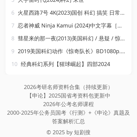
6
火星西路7号 4K(2023)国创 科幻 搞笑 日常 更新10集
7
忍者神威 Ninja Kamui (2024)中文字幕［科幻/动作]
8
彗星来的那一夜(2013)美国科幻 / 悬疑 / 惊悚
9
2019美国科幻动作《惊奇队长》BD1080p.国英双语.特效中英双字
10
经典科幻系列【猩球崛起】四部2024
2026考研名师资料合集（持续更新）
【申论】2025国省考资料包更新中
2026年公考名师课程
2000-2025年公务员国考《行测》+《申论》真题及
答案解析汇总
© 2025 by
短剧搜